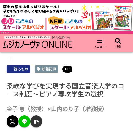
メニュー
検索
PR
読みもの
新着記事
柔軟な学びを実現する国立音楽大学のコ
ース制度～ピアノ専攻学生の選択
金子 恵（教授）×山内のり子（准教授）